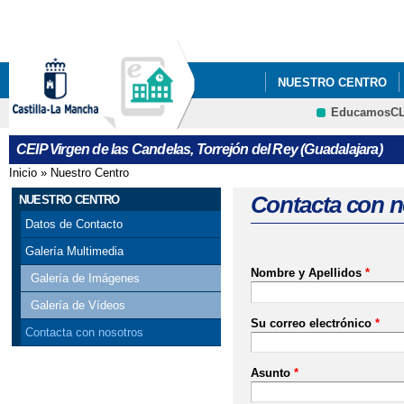
Pa
co
pri
NUESTRO CENTRO
EducamosC
CRFP
CEIP Virgen de las Candelas, Torrejón del Rey (Guadalajara)
Inicio
»
Nuestro Centro
Se encuentra usted aquí
Contacta con n
NUESTRO CENTRO
Datos de Contacto
Galería Multimedia
Nombre y Apellidos
*
Galería de Imágenes
Galería de Vídeos
Su correo electrónico
*
Contacta con nosotros
Asunto
*